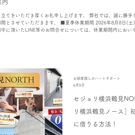
案内
き立てをいただき厚くお礼申し上げます。 弊社では、誠に勝手
とさせていただきます。 ■夏季休業期間 2026年8月8日(土)
中に頂いたLINE等のお問合せについては、休業期間内におい
案内をご希望の場合は当社の岩城（090-9202-7618）宛ま
します。
お部屋探しのハートサポート
6月5日
セジョリ横浜鶴見NO
リ横浜鶴見ノース］
に借りる方法！