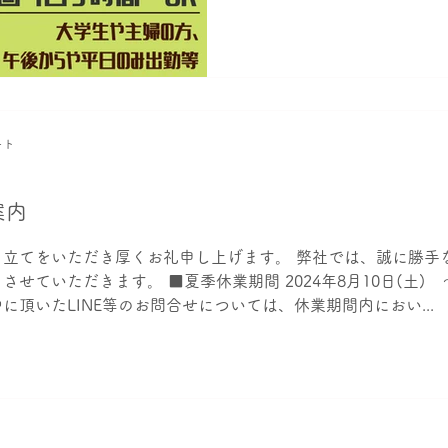
ぶりに求人のご案内です。 
さんの募集になりますが、
ている方で正社員の方も募
自身の希望の出勤日数等柔
のでお気軽にご連絡くださ
も現在実施中です。 【問い
ート
お部屋探しのハートサポート 09
7618（岩城宛まで） 神奈
32279号 神奈川県相模原市中
案内
相模原駅前ハイツ1階 TEL:042
FAX:042-730-5105
き立てをいただき厚くお礼申し上げます。 弊社では、誠に勝手
せていただきます。 ■夏季休業期間 2024年8月10日(土) ～
に頂いたLINE等のお問合せについては、休業期間内におい...