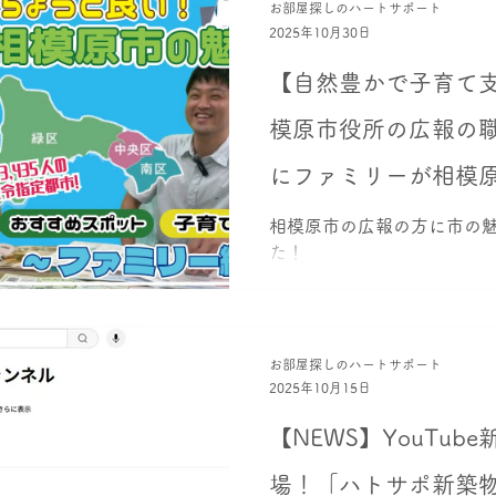
お部屋探しのハートサポート
来店不要でご利用いただけま
2025年10月30日
セジョリ横浜鶴見NORTH［
【自然豊かで子育て
模原市役所の広報の
にファミリーが相模
力について不動産会
相模原市の広報の方に市の
た！
のハートサポートが
お部屋探しのハートサポート
2025年10月15日
【NEWS】YouTub
場！「ハトサポ新築