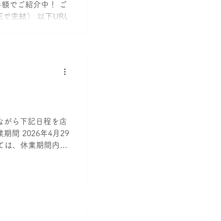
額でご紹介中！ ご
Eで完結） 以下URL
ートの公式LINEの
.ee/S9AVNCr ①
希望条件を送るだけ
ます。 来店不要で
けます。 ② 初期費
ーレント・割引物件
LINEでスムーズに
内見（来店不要・現地
ながら下記日程を店
可） ご都合に合わ
 2026年4月29
ます。 遠方の方は
いては、休業期間内に
ており、来店不要で
202-7618）宛
お申し込み〜ご契約
IT重説対応） お申し
すべて来店不要で完
Eでしっかりサポート
のお渡し後、スムー
けます。 ※すべて