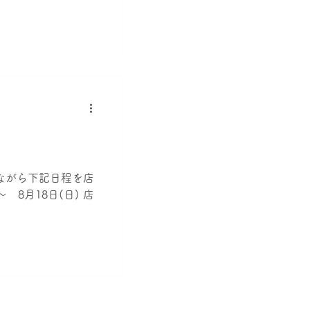
チラシはアルバイト
宅建士の資格を持っ
集していますのでご
軟に考慮いたします
いませ。在宅ワーク
合わせ先】 株式会社
0-9202-
川県知事（1）第
央区相模原1-3-6
-730-5104
ながら下記日程を店
 8月18日(日) 店