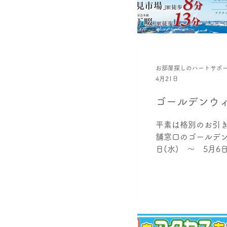
お部屋探しのハートサポ
4月21日
ゴールデンウ
平素は格別のお引
舗窓口のゴールデン
日(水) ～ 5月
おいても順次ご案内さ
まで直接ご連絡を