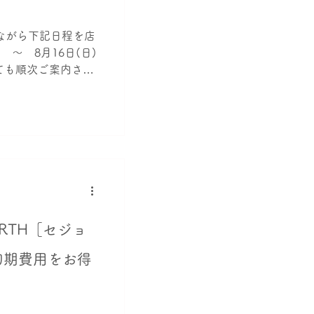
ながら下記日程を店
 ～ 8月16日(日)
ても順次ご案内させ
で直接ご連絡を頂きま
RTH［セジョ
初期費用をお得