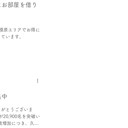
にお部屋を借り
模原エリアでお得に
しています。
集中
りがとうございま
20,900名を突破い
数増加につき、久し