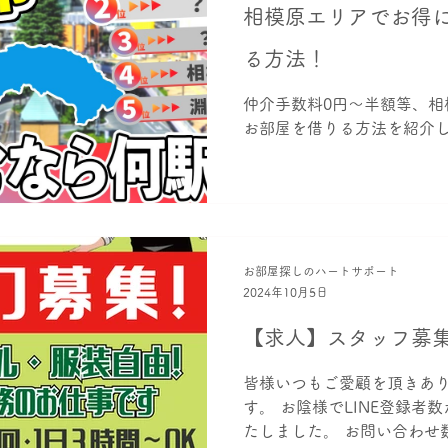
相模原エリアでお得
る方法！
仲介手数料0円～半額等、相
お部屋を借りる方法を紹介
お部屋探しのハートサポート
2024年10月5日
【求人】スタッフ募
皆様いつもご愛顧を頂きあ
す。 お陰様でLINE登録者数が
たしました。 お問い合わせ