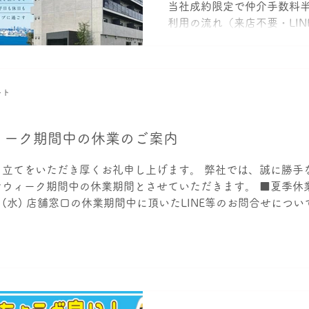
当社成約限定で仲介手数料半
利用の流れ（来店不要・LIN
からお部屋探しのハートサポ
登録が可能です！ https://lin
LINEでご相談（無料） ご
で、最短5分以内でご返信し
ート
お部屋探しをスタートいただ
用が安い物件をご提案 フリ
ィーク期間中の休業のご案内
などを中心にご紹介。 すべて
やり取りが可能です。 ③ 
き立てをいただき厚くお礼申し上げます。 弊社では、誠に勝手
待ち合わせ／オンライン対応
ウィーク期間中の休業期間とさせていただきます。 ■夏季休業期間
せて日時調整のうえご案内し
6日(水) 店舗窓口の休業期間中に頂いたLINE等のお問合せにつ
オンライン内見にも対応し
せて頂きます。 直接ご案内をご希望の場合は当社の岩城（090-9
ご利用いただけます。 ④ 
頂きますようお願いいたします。
（来店不要・LINEで完結／
込みから契約手続きまで、
結。 面倒なやり取りもLIN
いたします。 ⑤ ご入居 鍵
ズに新生活をスタートいただ