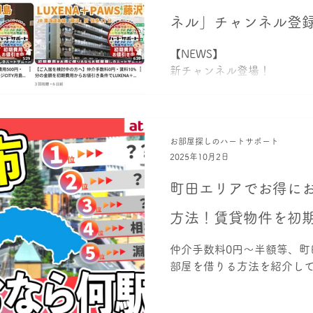
ネル」チャンネル登
します！
【NEWS】 Y
新チャンネル登場！
お部屋探しのハートサポート
2025年10月2日
町田エリアでお得に
方法！賃貸物件を初
仲介手数料0円～半額等、町
部屋を借りる方法を紹介し