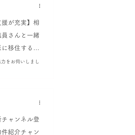
す。 【物件概要】
セ
支援が充実】相
職員さんと一緒
原に移住する魅
社のお部屋探し
魅力をお伺いしまし
取材しました！
e新チャンネル登
物件紹介チャン